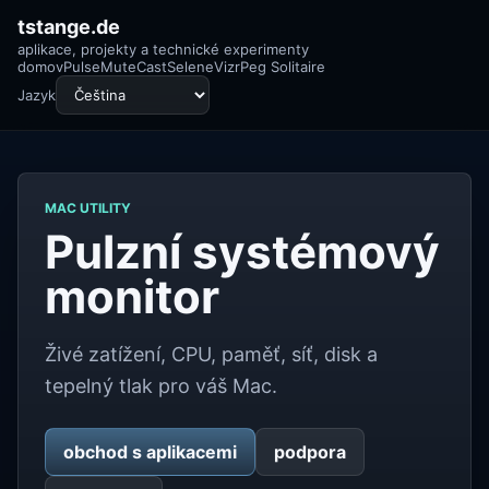
tstange.de
aplikace, projekty a technické experimenty
domov
Pulse
MuteCast
Selene
Vizr
Peg Solitaire
Jazyk
MAC UTILITY
Pulzní systémový
monitor
Živé zatížení, CPU, paměť, síť, disk a
tepelný tlak pro váš Mac.
obchod s aplikacemi
podpora