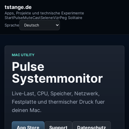
tstange.de
Apps, Projekte und technische Experimente
Start
Pulse
MuteCast
Selene
Vizr
Peg Solitaire
Sprache
MAC UTILITY
Pulse
Systemmonitor
Live-Last, CPU, Speicher, Netzwerk,
Festplatte und thermischer Druck fuer
deinen Mac.
App Store
Support
Datenschutz