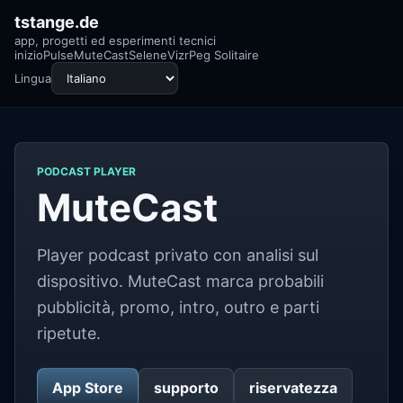
tstange.de
app, progetti ed esperimenti tecnici
inizio
Pulse
MuteCast
Selene
Vizr
Peg Solitaire
Lingua
PODCAST PLAYER
MuteCast
Player podcast privato con analisi sul
dispositivo. MuteCast marca probabili
pubblicità, promo, intro, outro e parti
ripetute.
App Store
supporto
riservatezza