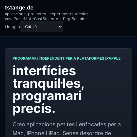
tstange.de
aplicacions, projectes i experiments tècnics
casa
Pulse
MuteCast
Selene
Vizr
Peg Solitaire
Llengua
PROGRAMARI INDEPENDENT PER A PLATAFORMES D'APPLE
interfícies
tranquil·les,
programari
precís.
Creo aplicacions petites i enfocades per a
Mac, iPhone i iPad. Sense desordre de