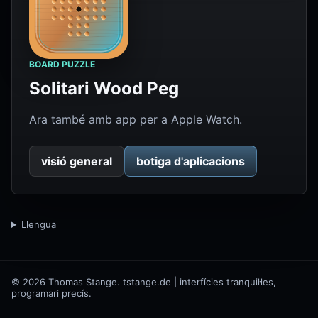
BOARD PUZZLE
Solitari Wood Peg
Ara també amb app per a Apple Watch.
visió general
botiga d'aplicacions
Llengua
© 2026 Thomas Stange. tstange.de | interfícies tranquil·les,
programari precís.