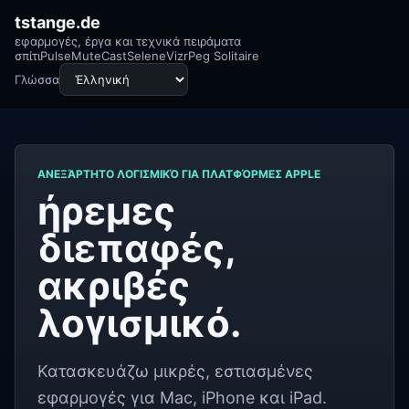
tstange.de
εφαρμογές, έργα και τεχνικά πειράματα
σπίτι
Pulse
MuteCast
Selene
Vizr
Peg Solitaire
Γλώσσα
ΑΝΕΞΆΡΤΗΤΟ ΛΟΓΙΣΜΙΚΌ ΓΙΑ ΠΛΑΤΦΌΡΜΕΣ APPLE
ήρεμες
διεπαφές,
ακριβές
λογισμικό.
Κατασκευάζω μικρές, εστιασμένες
εφαρμογές για Mac, iPhone και iPad.