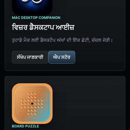
MAC DESKTOP COMPANION
ਵਿਜ਼ਰ ਡੈਸਕਟਾਪ ਆਈਜ਼
ਤੁਹਾਡੇ ਮੈਕ ਲਈ ਡੈਸਕਟੌਪ ਅੱਖਾਂ ਦੀ ਇੱਕ ਛੋਟੀ, ਚੰਚਲ ਜੋੜੀ।
ਸੰਖੇਪ ਜਾਣਕਾਰੀ
ਐਪ ਸਟੋਰ
BOARD PUZZLE