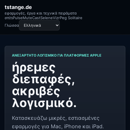
tstange.de
εφαρμογές, έργα και τεχνικά πειράματα
σπίτι
Pulse
MuteCast
Selene
Vizr
Peg Solitaire
Γλώσσα
ΑΝΕΞΆΡΤΗΤΟ ΛΟΓΙΣΜΙΚΌ ΓΙΑ ΠΛΑΤΦΌΡΜΕΣ APPLE
ήρεμες
διεπαφές,
ακριβές
λογισμικό.
Κατασκευάζω μικρές, εστιασμένες
εφαρμογές για Mac, iPhone και iPad.